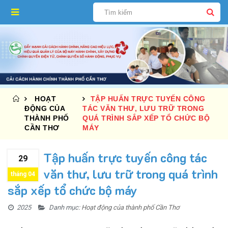
HOẠT
TẬP HUẤN TRỰC TUYẾN CÔNG
ĐỘNG CỦA
TÁC VĂN THƯ, LƯU TRỮ TRONG
THÀNH PHỐ
QUÁ TRÌNH SẮP XẾP TỔ CHỨC BỘ
CẦN THƠ
MÁY
Tập huấn trực tuyến công tác
29
văn thư, lưu trữ trong quá trình
tháng 04
sắp xếp tổ chức bộ máy
2025
Danh mục:
Hoạt động của thành phố Cần Thơ