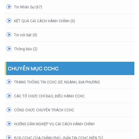
Tin Nhân Sự (67)
KẾT QUẢ CẢI CÁCH HÀNH CHÍNH (0)
Tin nổi bật (0)
Thông báo (2)
CHUYÊN MỤC CCHC
TRANG THÔNG TIN CCHC SỞ, NGÀNH, ĐỊA PHƯƠNG
CÁC TỔ CHỨC CHỈ ĐẠO, ĐIỀU HÀNH CCHC
CÔNG CHỨC CHUYÊN TRÁCH CCHC
HƯỚNG DẪN NGHIỆP VỤ CẢI CÁCH HÀNH CHÍNH
BCĐ CCHC CỦA CHÍNH PHỦ - BẢN TIN CCHC ĐIỆN TỬ