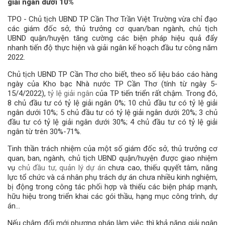
giải ngân dưới 10%
TPO - Chủ tịch UBND TP Cần Thơ Trần Việt Trường vừa chỉ đạo
các giám đốc sở, thủ trưởng cơ quan/ban ngành, chủ tịch
UBND quận/huyện tăng cường các biện pháp hiệu quả đẩy
nhanh tiến độ thực hiện và giải ngân kế hoạch đầu tư công năm
2022.
Chủ tịch UBND TP Cần Thơ cho biết, theo số liệu báo cáo hàng
ngày của Kho bạc Nhà nước TP Cần Thơ (tính từ ngày 5-
15/4/2022),
tỷ lệ giải ngân
của TP tiến triển rất chậm. Trong đó,
8 chủ đầu tư có tỷ lệ giải ngân 0%; 10 chủ đầu tư có tỷ lệ giải
ngân dưới 10%; 5 chủ đầu tư có tỷ lệ giải ngân dưới 20%; 3 chủ
đầu tư có tỷ lệ giải ngân dưới 30%; 4 chủ đầu tư có tỷ lệ giải
ngân từ trên 30%-71%.
Tinh thần trách nhiệm của một số giám đốc sở, thủ trưởng cơ
quan, ban, ngành, chủ tịch UBND quận/huyện được giao nhiệm
vụ
chủ đầu tư, quản lý dự án
chưa cao, thiếu quyết tâm, năng
lực tổ chức và cá nhân phụ trách dự án chưa nhiều kinh nghiệm,
bị động trong công tác phối hợp và thiếu các biện pháp mạnh,
hữu hiệu trong triển khai các gói thầu, hạng mục công trình, dự
án…
Nếu chậm đổi mới phương pháp làm việc thì khả năng giải ngân