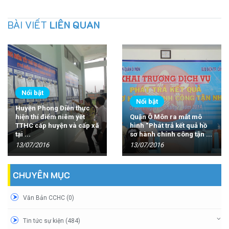
BÀI VIẾT
LIÊN QUAN
Nổi bật
Nổi bật
Huyện Phong Điền thực
hiện thí điểm niêm yết
Quận Ô Môn ra mắt mô
TTHC cấp huyện và cấp xã
hình “Phát trả kết quả hồ
tại ...
sơ hành chính công tận ...
13/07/2016
13/07/2016
CHUYÊN MỤC
Văn Bản CCHC (0)
Tin tức sự kiện (484)