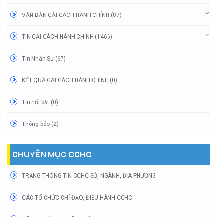
VĂN BẢN CẢI CÁCH HÀNH CHÍNH (87)
TIN CẢI CÁCH HÀNH CHÍNH (1466)
Tin Nhân Sự (67)
KẾT QUẢ CẢI CÁCH HÀNH CHÍNH (0)
Tin nổi bật (0)
Thông báo (2)
CHUYÊN MỤC CCHC
TRANG THÔNG TIN CCHC SỞ, NGÀNH, ĐỊA PHƯƠNG
CÁC TỔ CHỨC CHỈ ĐẠO, ĐIỀU HÀNH CCHC