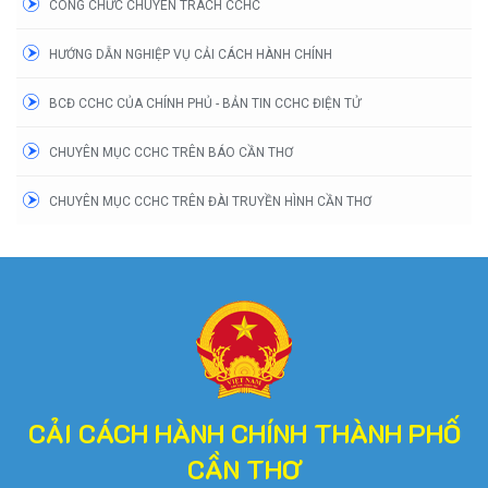
CÔNG CHỨC CHUYÊN TRÁCH CCHC
HƯỚNG DẪN NGHIỆP VỤ CẢI CÁCH HÀNH CHÍNH
BCĐ CCHC CỦA CHÍNH PHỦ - BẢN TIN CCHC ĐIỆN TỬ
CHUYÊN MỤC CCHC TRÊN BÁO CẦN THƠ
CHUYÊN MỤC CCHC TRÊN ĐÀI TRUYỀN HÌNH CẦN THƠ
CẢI CÁCH HÀNH CHÍNH THÀNH PHỐ
CẦN THƠ