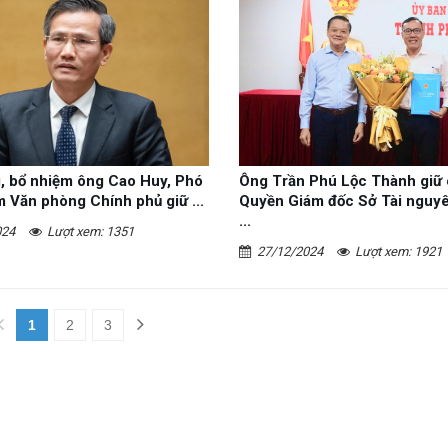
, bổ nhiệm ông Cao Huy, Phó
Ông Trần Phú Lộc Thành giữ 
 Văn phòng Chính phủ giữ ...
Quyền Giám đốc Sở Tài nguyê
...
024
Lượt xem: 1351
27/12/2024
Lượt xem: 1921
1
2
3
(current)