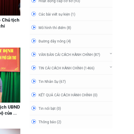
Hoạt động cấp cơ sở (93)
Các bài viết sự kiện (1)
 Chủ tịch
hí
Mô hình thí điểm (8)
Đường dây nóng (4)
VĂN BẢN CẢI CÁCH HÀNH CHÍNH (87)
TIN CẢI CÁCH HÀNH CHÍNH (1466)
Tin Nhân Sự (67)
KẾT QUẢ CẢI CÁCH HÀNH CHÍNH (0)
tịch UBND
Tin nổi bật (0)
 của ...
Thông báo (2)