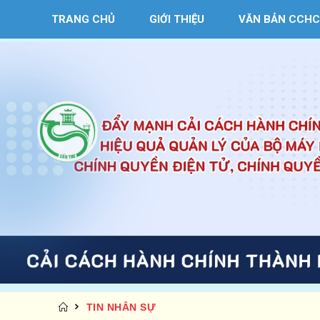
TRANG CHỦ
GIỚI THIỆU
VĂN BẢN CCHC
TIN NHÂN SỰ