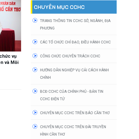
CHUYÊN MỤC CCHC
TRANG THÔNG TIN CCHC SỞ, NGÀNH, ĐỊA
PHƯƠNG
CÁC TỔ CHỨC CHỈ ĐẠO, ĐIỀU HÀNH CCHC
chức vụ
CÔNG CHỨC CHUYÊN TRÁCH CCHC
n và Môi
HƯỚNG DẪN NGHIỆP VỤ CẢI CÁCH HÀNH
CHÍNH
BCĐ CCHC CỦA CHÍNH PHỦ - BẢN TIN
CCHC ĐIỆN TỬ
CHUYÊN MỤC CCHC TRÊN BÁO CẦN THƠ
CHUYÊN MỤC CCHC TRÊN ĐÀI TRUYỀN
HÌNH CẦN THƠ