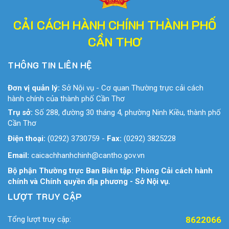
CẢI CÁCH HÀNH CHÍNH THÀNH PHỐ
CẦN THƠ
THÔNG TIN LIÊN HỆ
Đơn vị quản lý:
Sở Nội vụ - Cơ quan Thường trực cải cách
hành chính của thành phố Cần Thơ
Trụ sở:
Số 288, đường 30 tháng 4, phường Ninh Kiều, thành phố
Cần Thơ
Điện thoại:
(0292) 3730759
-
Fax:
(0292) 3825228
Email:
caicachhanhchinh@cantho.gov.vn
Bộ phận Thường trực Ban Biên tập: Phòng Cải cách hành
chính và Chính quyền địa phương - Sở Nội vụ.
LƯỢT TRUY CẬP
Tổng lượt truy cập:
8622066