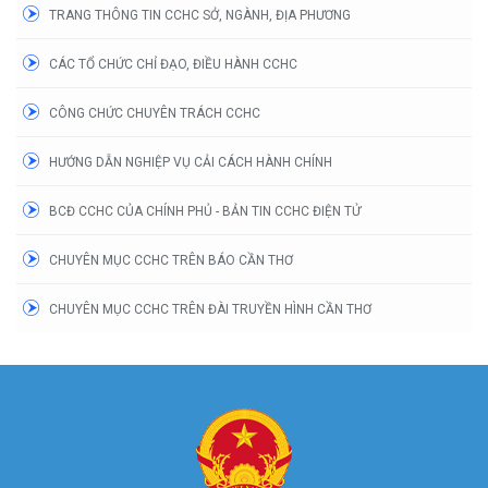
TRANG THÔNG TIN CCHC SỞ, NGÀNH, ĐỊA PHƯƠNG
CÁC TỔ CHỨC CHỈ ĐẠO, ĐIỀU HÀNH CCHC
CÔNG CHỨC CHUYÊN TRÁCH CCHC
HƯỚNG DẪN NGHIỆP VỤ CẢI CÁCH HÀNH CHÍNH
BCĐ CCHC CỦA CHÍNH PHỦ - BẢN TIN CCHC ĐIỆN TỬ
CHUYÊN MỤC CCHC TRÊN BÁO CẦN THƠ
CHUYÊN MỤC CCHC TRÊN ĐÀI TRUYỀN HÌNH CẦN THƠ