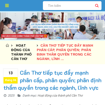
HOẠT
CẦN THƠ TIẾP TỤC ĐẨY MẠNH
ĐỘNG CỦA
PHÂN CẤP, PHÂN QUYỀN; PHÂN
THÀNH PHỐ
ĐỊNH THẨM QUYỀN TRONG CÁC
CẦN THƠ
NGÀNH, LĨNH ...
Cần Thơ tiếp tục đẩy mạnh
13
phân cấp, phân quyền; phân định
tháng 06
thẩm quyền trong các ngành, lĩnh vực
2025
Danh mục:
Hoạt động của thành phố Cần Thơ