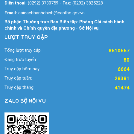
Điện thoại:
(0292) 3730759
-
Fax:
(0292) 3825228
Email:
caicachhanhchinh@cantho.gov.vn
Bộ phận Thường trực Ban Biên tập: Phòng Cải cách hành
chính và Chính quyền địa phương - Sở Nội vụ.
LƯỢT TRUY CẬP
Tổng lượt truy cập:
8610667
Đang trực tuyến:
80
Truy cập hôm nay:
6664
Truy cập tuần:
28381
Truy cập tháng:
41474
ZALO BỘ NỘI VỤ