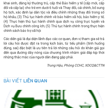
khai sinh, đăng ký thường trú, cấp thẻ Bảo hiểm y tế (cấp mới, cấp
đổi và cấp lại) cho trẻ em dưới 6 tuổi và Thay đổi, cải chính, bổ sung
hộ tịch, xác định lại dân tộc và điều chỉnh những thay đổi trong sổ
hộ khẩu; (3) Thủ tục hành chính về bảo hiểm xã hội, bảo hiểm y tế;
(4) Thực hiện thủ tục hành chính qua dịch vụ công trực tuyến và
Dịch vụ Bưu chính công ích; (5) Thủ tục hành chính trong thực hiện
chính sách bảo trợ xã hội
Các diễn giả là đại diện lãnh đạo các cơ quan, đơn vị tham gia sẽ trả
lời câu hỏi được đặt ra trong kịch bản, từ tiểu phẩm (tình huống
đúng, sai) đặc biệt là ưu tiên trả lời những câu hỏi do khán giả gọi
đến qua đường dây nóng của chương trình nhằm giải đáp kịp thời
những thắc mắc của người dân đang gặp phải.
Trung Hậu, Phòng CCHC, XDCQ&CTTN
BÀI VIẾT
LIÊN QUAN