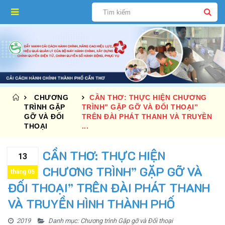
CHƯƠNG
CẦN THƠ: THỰC HIỆN CHƯƠNG
TRÌNH GẶP
TRÌNH” GẶP GỠ VÀ ĐỐI THOẠI”
GỠ VÀ ĐỐI
TRÊN ĐÀI PHÁT THANH VÀ TRUYỀN
THOẠI
...
CẦN THƠ: THỰC HIỆN
13
CHƯƠNG TRÌNH” GẶP GỠ VÀ
tháng 05
ĐỐI THOẠI” TRÊN ĐÀI PHÁT THANH
VÀ TRUYỀN HÌNH THÀNH PHỐ
2019
Danh mục:
Chương trình Gặp gỡ và Đối thoại