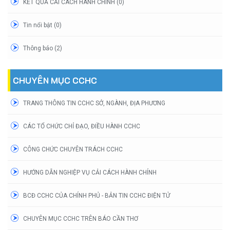
KẾT QUẢ CẢI CÁCH HÀNH CHÍNH (0)
Tin nổi bật (0)
Thông báo (2)
CHUYÊN MỤC CCHC
TRANG THÔNG TIN CCHC SỞ, NGÀNH, ĐỊA PHƯƠNG
CÁC TỔ CHỨC CHỈ ĐẠO, ĐIỀU HÀNH CCHC
CÔNG CHỨC CHUYÊN TRÁCH CCHC
HƯỚNG DẪN NGHIỆP VỤ CẢI CÁCH HÀNH CHÍNH
BCĐ CCHC CỦA CHÍNH PHỦ - BẢN TIN CCHC ĐIỆN TỬ
CHUYÊN MỤC CCHC TRÊN BÁO CẦN THƠ