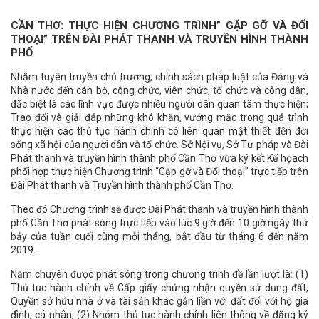
CẦN THƠ: THỰC HIỆN CHƯƠNG TRÌNH” GẶP GỠ VÀ ĐỐI
THOẠI” TRÊN ĐÀI PHÁT THANH VÀ TRUYỀN HÌNH THÀNH
PHỐ
Nhằm tuyên truyền chủ trương, chính sách pháp luật của Đảng và
Nhà nước đến cán bộ, công chức, viên chức, tổ chức và công dân,
đặc biệt là các lĩnh vực được nhiều người dân quan tâm thực hiện;
Trao đổi và giải đáp những khó khăn, vướng mắc trong quá trình
thực hiện các thủ tục hành chính có liên quan mật thiết đến đời
sống xã hội của người dân và tổ chức. Sở Nội vụ, Sở Tư pháp và Đài
Phát thanh và truyền hình thành phố Cần Thơ vừa ký kết Kế họach
phối hợp thực hiện Chương trình “Gặp gỡ và Đối thoại” trực tiếp trên
Đài Phát thanh và Truyền hình thành phố Cần Thơ.
Theo đó Chương trình sẽ được Đài Phát thanh và truyền hình thành
phố Cần Thơ phát sóng trực tiếp vào lúc 9 giờ đến 10 giờ ngày thứ
bảy của tuần cuối cùng mỗi tháng, bắt đầu từ tháng 6 đến năm
2019.
Năm chuyên được phát sóng trong chương trình đề lần lượt là: (1)
Thủ tục hành chính về Cấp giấy chứng nhận quyền sử dụng đất,
Quyền sở hữu nhà ở và tài sản khác gắn liền với đất đối với hộ gia
đình, cá nhân; (2) Nhóm thủ tục hành chính liên thông về đăng ký