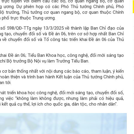
, trực tuyến với điểm cầu các bộ, cơ quan ngang bộ, cơ quan
ung ương. Dự phiên họp có các Phó Thủ tướng Chính phủ, Phó
Bộ trưởng, Thủ tưởng cơ quan ngang bộ, cơ quan thuộc Chính
h phố trực thuộc Trung ương.
 số 598/QĐ-TTg ngày 13/3/2025 về thành lập Ban Chỉ đạo của
ng tạo, chuyển đổi số và Đề án 06, trên cơ sở hợp nhất Ban Chỉ
 về chuyển đổi số và Tổ công tác triển khai Đề án 06 của Thủ
 khai Đề án 06; Tiểu Ban Khoa học, công nghệ, đổi mới sáng tạo
chí Bộ trưởng Bộ Nội vụ làm Trưởng Tiểu Ban.
 cơ bản thống nhất với nội dung các báo cáo, tham luận, ý kiến
, hoàn thiện và trình ban hành Kết luận của Thủ tướng Chính phủ,
n tới.
t triển khoa học công nghệ, đổi mới sáng tạo, chuyển đổi số,
ững việc "không làm không được, nhưng làm phải có hiệu quả,
t quả cụ thể, lợi ích cho quốc gia, dân tộc, cho nhân dân".