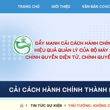
TRANG CHỦ
GIỚI THIỆU
VĂN BẢN CCHC
TIN TỨC SỰ KIỆN
THỦ TƯỚNG: KHÔNG C