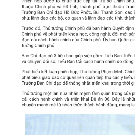
Phiên họp được tổ chức trực tiếp tại Trụ sở Chính phủ
thuộc Chính phủ và 63 tỉnh, thành phố trực thuộc Tr
Trưởng Ban Chỉ đạo Hồ Đức Phớc, Bùi Thanh Sơn; các 
phủ; lãnh đạo các bộ, cơ quan và lãnh đạo các tỉnh, thàn
Trước đó, Thủ tướng Chính phủ đã ban hành Quyết định
Chính phủ về phát triển khoa học, công nghệ, đổi mới sá
đạo cải cách hành chính của Chính phủ, Ủy ban Quốc gia
tướng Chính phủ.
Ban Chỉ đạo có 3 tiểu ban giúp việc gồm: Tiểu Ban Triển
và chuyển đổi số; Tiểu Ban Cải cách hành chính do đồng 
Phát biểu kết luận phiên họp, Thủ tướng Phạm Minh Chính
phát biểu; giao các cơ quan liên quan tiếp thu các ý kiến
Trưởng Ban Chỉ đạo để thống nhất triển khai trong thời gia
Thủ tướng một lần nữa nhấn mạnh tầm quan trọng của phá
cải cách hành chính và triển khai Đề án 06. Đây là nh
chuyển mạnh mẽ từ nhận thức thành hành động, mang lại kế