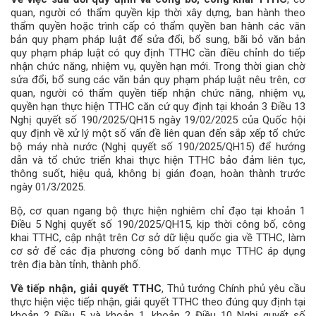
quan, người có thẩm quyền kịp thời xây dựng, ban hành theo
thẩm quyền hoặc trình cấp có thẩm quyền ban hành các văn
bản quy phạm pháp luật để sửa đổi, bổ sung, bãi bỏ văn bản
quy phạm pháp luật có quy định TTHC cần điều chỉnh do tiếp
nhận chức năng, nhiệm vụ, quyền hạn mới. Trong thời gian chờ
sửa đổi, bổ sung các văn bản quy phạm pháp luật nêu trên, cơ
quan, người có thẩm quyền tiếp nhận chức năng, nhiệm vụ,
quyền hạn thực hiện TTHC căn cứ quy định tại khoản 3 Điều 13
Nghị quyết số 190/2025/QH15 ngày 19/02/2025 của Quốc hội
quy định về xử lý một số vấn đề liên quan đến sắp xếp tổ chức
bộ máy nhà nước (Nghị quyết số 190/2025/QH15) để hướng
dẫn và tổ chức triển khai thực hiện TTHC bảo đảm liên tục,
thông suốt, hiệu quả, không bị gián đoạn, hoàn thành trước
ngày 01/3/2025.
Bộ, cơ quan ngang bộ thực hiện nghiêm chỉ đạo tại khoản 1
Điều 5 Nghị quyết số 190/2025/QH15, kịp thời công bố, công
khai TTHC, cập nhật trên Cơ sở dữ liệu quốc gia về TTHC, làm
cơ sở để các địa phương công bố danh mục TTHC áp dụng
trên địa bàn tỉnh, thành phố.
Về
tiếp
nhận,
giải
quyết
TTHC
, Thủ tướng Chính phủ yêu cầu
thực hiện việc tiếp nhận, giải quyết TTHC theo đúng quy định tại
khoản 2 Điều 5 và khoản 1, khoản 2 Điều 10 Nghị quyết số