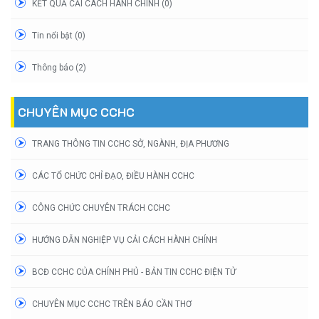
KẾT QUẢ CẢI CÁCH HÀNH CHÍNH (0)
Tin nổi bật (0)
Thông báo (2)
CHUYÊN MỤC CCHC
TRANG THÔNG TIN CCHC SỞ, NGÀNH, ĐỊA PHƯƠNG
CÁC TỔ CHỨC CHỈ ĐẠO, ĐIỀU HÀNH CCHC
CÔNG CHỨC CHUYÊN TRÁCH CCHC
HƯỚNG DẪN NGHIỆP VỤ CẢI CÁCH HÀNH CHÍNH
BCĐ CCHC CỦA CHÍNH PHỦ - BẢN TIN CCHC ĐIỆN TỬ
CHUYÊN MỤC CCHC TRÊN BÁO CẦN THƠ