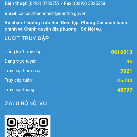
Điện thoại:
(0292) 3730759
-
Fax:
(0292) 3825228
Email:
caicachhanhchinh@cantho.gov.vn
Bộ phận Thường trực Ban Biên tập: Phòng Cải cách hành
chính và Chính quyền địa phương - Sở Nội vụ.
LƯỢT TRUY CẬP
Tổng lượt truy cập:
8616013
Đang trực tuyến:
95
Truy cập hôm nay:
3021
Truy cập tuần:
35700
Truy cập tháng:
48797
ZALO BỘ NỘI VỤ