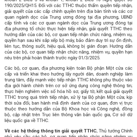
190/2025/QH15. Đối với các TTHC thuộc thẩm quyền tiếp nhận,
giải quyết của các cấp chính quyền trên địa bàn tỉnh và các cơ
quan ngành dọc của Trung ương đóng tại địa phương, UBND
cấp tỉnh và các cơ quan ngành dọc của Trung ương đóng tại
địa phương tổ chức thực hiện tiếp nhận, giải quyết TTHC theo
hướng dẫn của các bộ, cơ quan tiếp nhận chức năng, nhiệm vụ,
quyền hạn sau khi sắp xếp bộ máy, bảo đảm duy trì sự ổn định,
liên tục, thông suốt, hiệu quả, không bị gián đoạn. Hướng dẫn
của các bộ, cơ quan tiếp nhận chức năng, nhiệm vụ, quyền hạn
nêu trên phải hoàn thành trước ngày 01/3/2025.
Các bộ, cơ quan, địa phương kiện toàn Bộ phận Một cửa các
cấp và triển khai theo hướng lấy người dân, doanh nghiệp làm
trung tâm, đẩy mạnh việc tiếp nhận TTHC không phụ thuộc vào
địa giới hành chính trên cơ sở ứng dụng công nghệ thông tin;
thực hiện nghiêm việc số hóa hồ sơ, giấy tờ, kết quả giải quyết
TTHC trong quá trình tiếp nhận, xử lý tại Bộ phận Một cửa; kịp
thời sửa đổi, ban hành mã định danh của cơ quan, đơn vị trực
thuộc theo hướng dẫn của Bộ Khoa học và Công nghệ, đồng
bộ, cập nhật trên Trục liên thông văn bản quốc gia, Cơ sở dữ
liệu quốc gia về TTHC.
Về
các
hệ
thống
thông
tin
giải
quyết
TTHC
, Thủ tướng Chính
phủ yêu cầu các bộ, cơ quan tiếp nhận chức năng nhiệm vụ