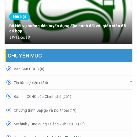
Nổi bật
Bộ Nội vụ hướng dẫn tuyển dụng đặc cách đối với giáo viên đã
có hợp ...
13/11/2019
CHUYÊN MỤC
Văn Bản CCHC (0)
Tin tức sự kiện (484)
Bản tin CCHC của Chính phủ (251)
Chương trình Gặp gỡ và Đối thoại (19)
Mô hình / Ứng dụng / Sáng kiến CCHC (16)