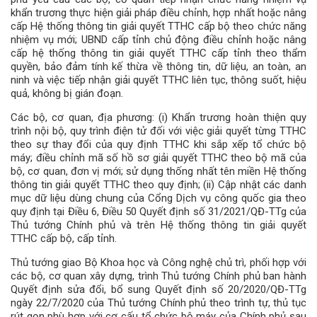
khẩn trương thực hiện giải pháp điều chỉnh, hợp nhất hoặc nâng
cấp Hệ thống thông tin giải quyết TTHC cấp bộ theo chức năng
nhiệm vụ mới; UBND cấp tỉnh chủ động điều chỉnh hoặc nâng
cấp hệ thống thông tin giải quyết TTHC cấp tỉnh theo thẩm
quyền, bảo đảm tính kế thừa về thông tin, dữ liệu, an toàn, an
ninh và việc tiếp nhận giải quyết TTHC liên tục, thông suốt, hiệu
quả, không bị gián đoạn.
Các bộ, cơ quan, địa phương: (i) Khẩn trương hoàn thiện quy
trình nội bộ, quy trình điện tử đối với việc giải quyết từng TTHC
theo sự thay đổi của quy định TTHC khi sắp xếp tổ chức bộ
máy; điều chỉnh mã số hồ sơ giải quyết TTHC theo bộ mã của
bộ, cơ quan, đơn vị mới; sử dụng thống nhất tên miền Hệ thống
thông tin giải quyết TTHC theo quy định; (ii) Cập nhật các danh
mục dữ liệu dùng chung của Cổng Dịch vụ công quốc gia theo
quy định tại Điều 6, Điều 50 Quyết định số 31/2021/QĐ-TTg của
Thủ tướng Chính phủ và trên Hệ thống thông tin giải quyết
TTHC cấp bộ, cấp tỉnh.
Thủ tướng giao Bộ Khoa học và Công nghệ chủ trì, phối hợp với
các bộ, cơ quan xây dựng, trình Thủ tướng Chính phủ ban hành
Quyết định sửa đổi, bổ sung Quyết định số 20/2020/QĐ-TTg
ngày 22/7/2020 của Thủ tướng Chính phủ theo trình tự, thủ tục
rút gọn phù hợp với cơ cấu tổ chức bộ máy của Chính phủ sau