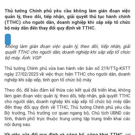
Thủ tướng Chính phủ yêu cầu không làm gián đoạn việc
quản lý, theo dõi, tiếp nhận, giải quyết thủ tục hành chính
(TTHC) cho người dân, doanh nghiệp khi sắp xếp tổ chức
bộ máy dẫn đến thay đổi quy định về TTHC.
Không làm gián đoạn việc quản lý, theo dõi, tiếp nhận, giải
quyết TTHC cho người dân, doanh nghiệp khi sắp xếp tổ chức
bộ máy. Ảnh: VGP
Thủ tướng Chính phủ vừa ban hành văn bản số 219/TTg-KSTT
ngày 27/02/2025 về việc thực hiện TTHC cho người dân, doanh
nghiệp khi sắp xếp, tinh gọn tổ chức bộ máy.
Theo đó, để bảo đảm kế thừa các kết quả đã triển khai, không
làm gián đoạn việc quản lý, theo dõi, tiếp nhận, giải quyết TTHC
cho người dân, doanh nghiệp khi sắp xếp tổ chức bộ máy dẫn
đến thay đổi quy định về TTHC, Thủ tướng Chính phủ yêu cầu
Bộ trưởng, Thủ trưởng cơ quan ngang bộ, Chủ tịch UBND các
tỉnh, thành phố trực thuộc trung ương tập trung triển khai các
nội dung sau:
Về
việc
sửa
đổi
quy
định
và
công
bố,
công
khai
TTHC
, cơ