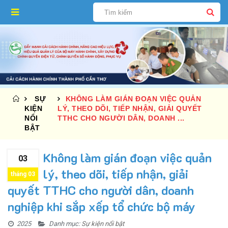
SỰ
KHÔNG LÀM GIÁN ĐOẠN VIỆC QUẢN
KIỆN
LÝ, THEO DÕI, TIẾP NHẬN, GIẢI QUYẾT
NỔI
TTHC CHO NGƯỜI DÂN, DOANH ...
BẬT
Không làm gián đoạn việc quản
03
lý, theo dõi, tiếp nhận, giải
tháng 03
quyết TTHC cho người dân, doanh
nghiệp khi sắp xếp tổ chức bộ máy
2025
Danh mục:
Sự kiện nổi bật