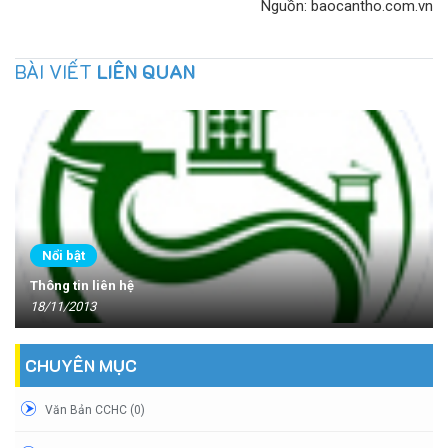
Nguồn: baocantho.com.vn
BÀI VIẾT
LIÊN QUAN
Nổi bật
Thông tin liên hệ
18/11/2013
CHUYÊN MỤC
Văn Bản CCHC (0)