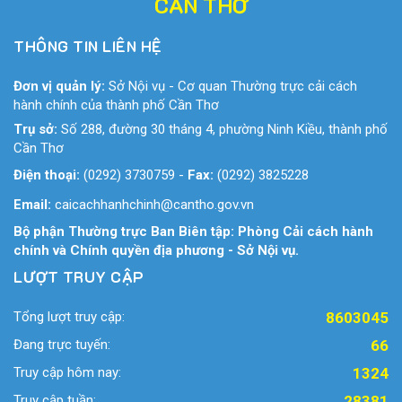
CẦN THƠ
THÔNG TIN LIÊN HỆ
Đơn vị quản lý:
Sở Nội vụ - Cơ quan Thường trực cải cách
hành chính của thành phố Cần Thơ
Trụ sở:
Số 288, đường 30 tháng 4, phường Ninh Kiều, thành phố
Cần Thơ
Điện thoại:
(0292) 3730759
-
Fax:
(0292) 3825228
Email:
caicachhanhchinh@cantho.gov.vn
Bộ phận Thường trực Ban Biên tập: Phòng Cải cách hành
chính và Chính quyền địa phương - Sở Nội vụ.
LƯỢT TRUY CẬP
Tổng lượt truy cập:
8603045
Đang trực tuyến:
66
Truy cập hôm nay:
1324
Truy cập tuần:
28381