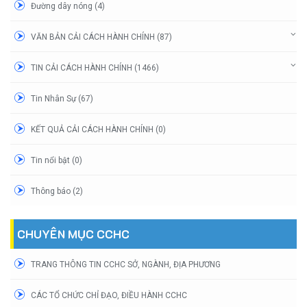
Đường dây nóng (4)
VĂN BẢN CẢI CÁCH HÀNH CHÍNH (87)
TIN CẢI CÁCH HÀNH CHÍNH (1466)
Tin Nhân Sự (67)
KẾT QUẢ CẢI CÁCH HÀNH CHÍNH (0)
Tin nổi bật (0)
Thông báo (2)
CHUYÊN MỤC CCHC
TRANG THÔNG TIN CCHC SỞ, NGÀNH, ĐỊA PHƯƠNG
CÁC TỔ CHỨC CHỈ ĐẠO, ĐIỀU HÀNH CCHC