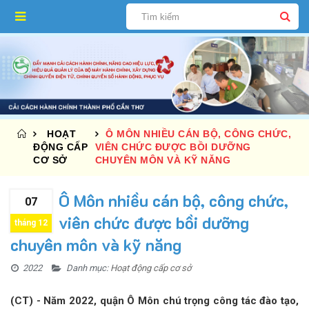
HOẠT
Ô MÔN NHIỀU CÁN BỘ, CÔNG CHỨC,
ĐỘNG CẤP
VIÊN CHỨC ĐƯỢC BỒI DƯỠNG
CƠ SỞ
CHUYÊN MÔN VÀ KỸ NĂNG
Ô Môn nhiều cán bộ, công chức,
07
viên chức được bồi dưỡng
tháng 12
chuyên môn và kỹ năng
2022
Danh mục:
Hoạt động cấp cơ sở
(CT) - Năm 2022, quận Ô Môn chú trọng công tác đào tạo,