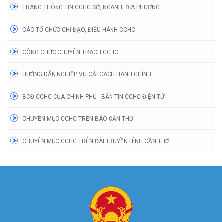
TRANG THÔNG TIN CCHC SỞ, NGÀNH, ĐỊA PHƯƠNG
CÁC TỔ CHỨC CHỈ ĐẠO, ĐIỀU HÀNH CCHC
CÔNG CHỨC CHUYÊN TRÁCH CCHC
HƯỚNG DẪN NGHIỆP VỤ CẢI CÁCH HÀNH CHÍNH
BCĐ CCHC CỦA CHÍNH PHỦ - BẢN TIN CCHC ĐIỆN TỬ
CHUYÊN MỤC CCHC TRÊN BÁO CẦN THƠ
CHUYÊN MỤC CCHC TRÊN ĐÀI TRUYỀN HÌNH CẦN THƠ