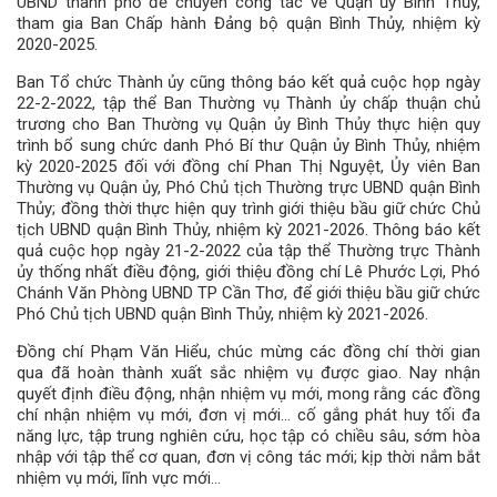
UBND thành phố để chuyển công tác về Quận ủy Bình Thủy,
tham gia Ban Chấp hành Đảng bộ quận Bình Thủy, nhiệm kỳ
2020-2025.
Ban Tổ chức Thành ủy cũng thông báo kết quả cuộc họp ngày
22-2-2022, tập thể Ban Thường vụ Thành ủy chấp thuận chủ
trương cho Ban Thường vụ Quận ủy Bình Thủy thực hiện quy
trình bổ sung chức danh Phó Bí thư Quận ủy Bình Thủy, nhiệm
kỳ 2020-2025 đối với đồng chí Phan Thị Nguyệt, Ủy viên Ban
Thường vụ Quận ủy, Phó Chủ tịch Thường trực UBND quận Bình
Thủy; đồng thời thực hiện quy trình giới thiệu bầu giữ chức Chủ
tịch UBND quận Bình Thủy, nhiệm kỳ 2021-2026. Thông báo kết
quả cuộc họp ngày 21-2-2022 của tập thể Thường trực Thành
ủy thống nhất điều động, giới thiệu đồng chí Lê Phước Lợi, Phó
Chánh Văn Phòng UBND TP Cần Thơ, để giới thiệu bầu giữ chức
Phó Chủ tịch UBND quận Bình Thủy, nhiệm kỳ 2021-2026.
Đồng chí Phạm Văn Hiểu, chúc mừng các đồng chí thời gian
qua đã hoàn thành xuất sắc nhiệm vụ được giao. Nay nhận
quyết định điều động, nhận nhiệm vụ mới, mong rằng các đồng
chí nhận nhiệm vụ mới, đơn vị mới… cố gắng phát huy tối đa
năng lực, tập trung nghiên cứu, học tập có chiều sâu, sớm hòa
nhập với tập thể cơ quan, đơn vị công tác mới; kịp thời nắm bắt
nhiệm vụ mới, lĩnh vực mới…