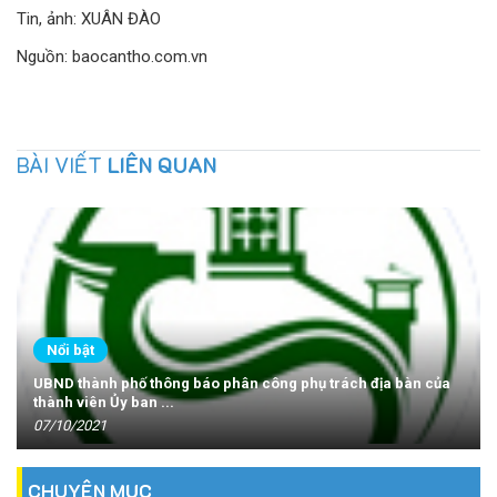
Tin, ảnh: XUÂN ĐÀO
Nguồn: baocantho.com.vn
BÀI VIẾT
LIÊN QUAN
Nổi bật
UBND thành phố thông báo phân công phụ trách địa bàn của
thành viên Ủy ban ...
07/10/2021
CHUYÊN MỤC