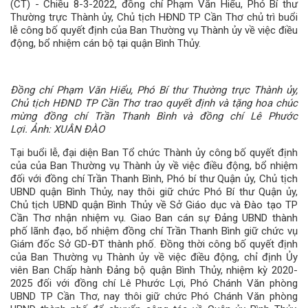
(CT) - Chiều 8-3-2022, đồng chí Phạm Văn Hiểu, Phó Bí thư
Thường trực Thành ủy, Chủ tịch HĐND TP Cần Thơ chủ trì buổi
lễ công bố quyết định của Ban Thường vụ Thành ủy về việc điều
động, bổ nhiệm cán bộ tại quận Bình Thủy.
Đồng chí Phạm Văn Hiểu, Phó Bí thư Thường trực Thành ủy,
Chủ tịch HĐND TP Cần Thơ trao quyết định và tặng hoa chúc
mừng đồng chí Trần Thanh Bình và đồng chí Lê Phước
Lợi. Ảnh: XUÂN ĐÀO
Tại buổi lễ, đại diện Ban Tổ chức Thành ủy công bố quyết định
của của Ban Thường vụ Thành ủy về việc điều động, bổ nhiệm
đối với đồng chí Trần Thanh Bình, Phó bí thư Quận ủy, Chủ tịch
UBND quận Bình Thủy, nay thôi giữ chức Phó Bí thư Quận ủy,
Chủ tịch UBND quận Bình Thủy về Sở Giáo dục và Đào tạo TP
Cần Thơ nhận nhiệm vụ. Giao Ban cán sự Đảng UBND thành
phố lãnh đạo, bổ nhiệm đồng chí Trần Thanh Bình giữ chức vụ
Giám đốc Sở GD-ĐT thành phố. Đồng thời công bố quyết định
của Ban Thường vụ Thành ủy về việc điều động, chỉ định Ủy
viên Ban Chấp hành Đảng bộ quận Bình Thủy, nhiệm kỳ 2020-
2025 đối với đồng chí Lê Phước Lợi, Phó Chánh Văn phòng
UBND TP Cần Thơ, nay thôi giữ chức Phó Chánh Văn phòng