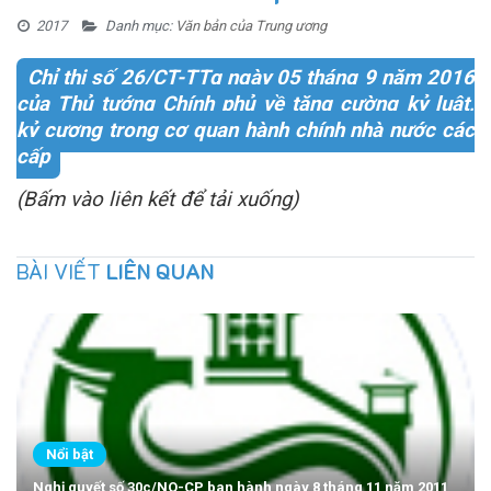
2017
Danh mục:
Văn bản của Trung ương
Chỉ thị số 26/CT-TTg ngày 05 tháng 9 năm 2016
của Thủ tướng Chính phủ về tăng cường kỷ luật,
kỷ cương trong cơ quan hành chính nhà nước các
cấp
(Bấm vào liên kết để tải xuống)
BÀI VIẾT
LIÊN QUAN
Nổi bật
Nghị quyết số 30c/NQ-CP ban hành ngày 8 tháng 11 năm 2011