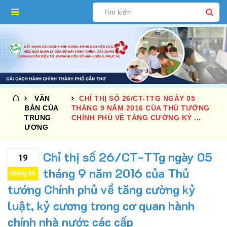
VĂN
CHỈ THỊ SỐ 26/CT-TTG NGÀY 05
BẢN CỦA
THÁNG 9 NĂM 2016 CỦA THỦ TƯỚNG
TRUNG
CHÍNH PHỦ VỀ TĂNG CƯỜNG KỶ ...
ƯƠNG
Chỉ thị số 26/CT-TTg ngày 05
19
tháng 9 năm 2016 của Thủ
tháng 05
tướng Chính phủ về tăng cường kỷ
luật, kỷ cương trong cơ quan hành
chính nhà nước các cấp