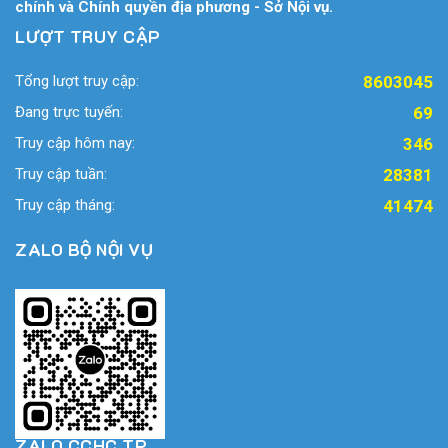
chính và Chính quyền địa phương - Sở Nội vụ.
LƯỢT TRUY CẬP
Tổng lượt truy cập:
8603045
Đang trực tuyến:
69
Truy cập hôm nay:
346
Truy cập tuần:
28381
Truy cập tháng:
41474
ZALO BỘ NỘI VỤ
ZALO CCHC TP